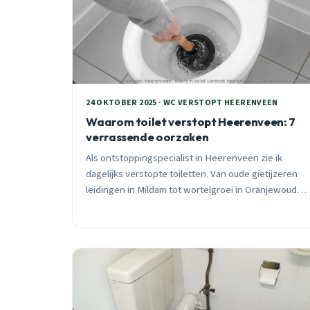
24 OKTOBER 2025 · WC VERSTOPT HEERENVEEN
Waarom toilet verstopt Heerenveen: 7
verrassende oorzaken
Als ontstoppingspecialist in Heerenveen zie ik
dagelijks verstopte toiletten. Van oude gietijzeren
leidingen in Mildam tot wortelgroei in Oranjewoud,
elk probleem heeft zijn oorzaak. Ontdek de 7 meest
voorkomende oorzaken en hoe je verstoppingen
voorkomt.