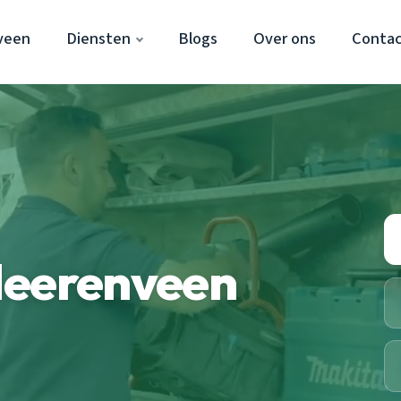
veen
Diensten
Blogs
Over ons
Conta
Heerenveen