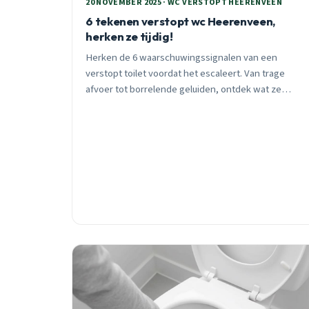
20 NOVEMBER 2025 · WC VERSTOPT HEERENVEEN
6 tekenen verstopt wc Heerenveen,
herken ze tijdig!
Herken de 6 waarschuwingssignalen van een
verstopt toilet voordat het escaleert. Van trage
afvoer tot borrelende geluiden, ontdek wat ze
betekenen en wanneer je direct moet handelen.