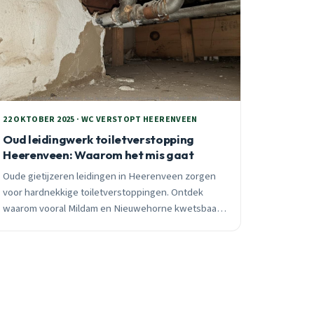
22 OKTOBER 2025 · WC VERSTOPT HEERENVEEN
Oud leidingwerk toiletverstopping
Heerenveen: Waarom het mis gaat
Oude gietijzeren leidingen in Heerenveen zorgen
voor hardnekkige toiletverstoppingen. Ontdek
waarom vooral Mildam en Nieuwehorne kwetsbaar
zijn en wat je kunt doen. 24/7 spoedhulp
beschikbaar.