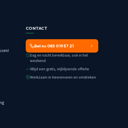
CONTACT
Bel nu 085 019 57 21
ssen!
Dag en nacht bereikbaar, ook in het
weekend
Altijd een gratis, vrijblijvende offerte
Werkzaam in Heerenveen en omstreken
ing