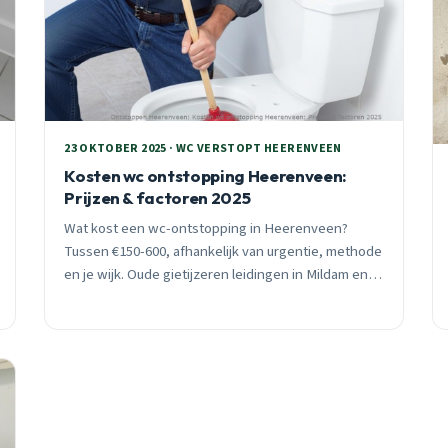
23 OKTOBER 2025 · WC VERSTOPT HEERENVEEN
Kosten wc ontstopping Heerenveen:
Prijzen & factoren 2025
Wat kost een wc-ontstopping in Heerenveen?
Tussen €150-600, afhankelijk van urgentie, methode
en je wijk. Oude gietijzeren leidingen in Mildam en
Noord vragen vaak hogedrukreiniging voor €250-
350.