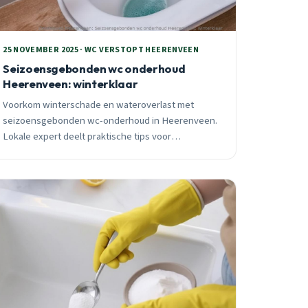
25 NOVEMBER 2025 · WC VERSTOPT HEERENVEEN
Seizoensgebonden wc onderhoud
Heerenveen: winterklaar
Voorkom winterschade en wateroverlast met
seizoensgebonden wc-onderhoud in Heerenveen.
Lokale expert deelt praktische tips voor
veenbodem, oude leidingen en gemengd
rioolstelsel. 24/7 spoedhulp beschikbaar.