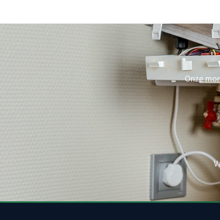
Onze mont
V