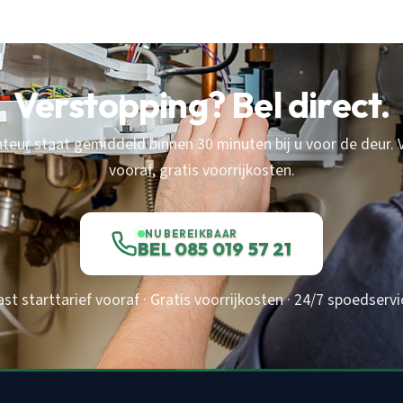
Verstopping? Bel direct.
eur staat gemiddeld binnen 30 minuten bij u voor de deur. V
vooraf, gratis voorrijkosten.
NU BEREIKBAAR
BEL 085 019 57 21
ast starttarief vooraf · Gratis voorrijkosten · 24/7 spoedservi