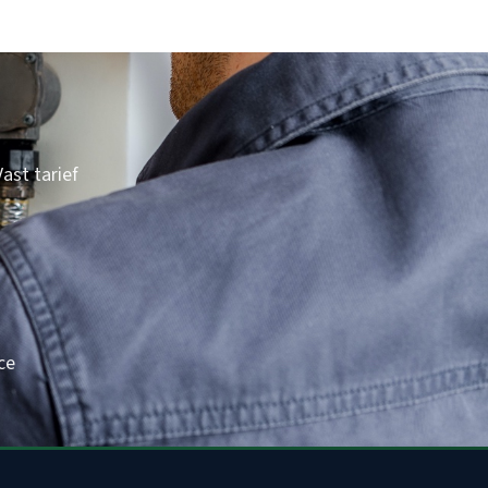
ast tarief
ce