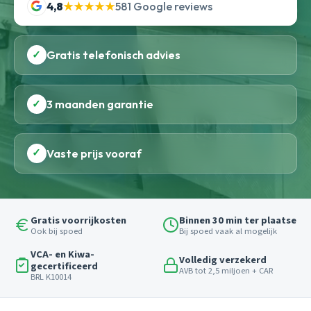
4,8
★★★★★
581 Google reviews
✓
Gratis telefonisch advies
✓
3 maanden garantie
✓
Vaste prijs vooraf
Gratis voorrijkosten
Binnen 30 min ter plaatse
Ook bij spoed
Bij spoed vaak al mogelijk
VCA- en Kiwa-
Volledig verzekerd
gecertificeerd
AVB tot 2,5 miljoen + CAR
BRL K10014