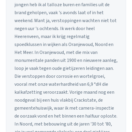
jongen heb ik al talloze buren en families uit de
brand geholpen, vaak 's avonds laat of in het
weekend. Want ja, verstoppingen wachten niet tot
negen uur 's ochtends. Ik werk door heel
Heerenveen, maar ik krijg regelmatig
spoedklussen in wijken als Oranjewoud, Noord en
Het Meer. In Oranjewoud, met die mix van
monumentale panden uit 1900 en nieuwere aanleg,
loop je vaak tegen oude gietijzeren leidingen aan.
Die verstoppen door corrosie en wortelgroei,
vooral met onze waterhardheid van 6,9 °dH die
kalkafzetting veroorzaakt. Vorige maand nog een
noodgeval bij een huis vlakbij Crackstate, de
gemeentehuiswijk, waar ik met camera-inspectie
de oorzaak vond en het binnen een halfuur oploste.
In Noord, met bebouwing uit de jaren '30 tot '80,
zie je veel gemengde stelsels: een deel gietijzer,