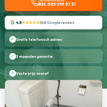
NU BEREIKBAAR
BEL 085 019 57 21
4,8
★★★★★
568 Google reviews
✓
Gratis telefonisch advies
✓
3 maanden garantie
✓
Vaste prijs vooraf