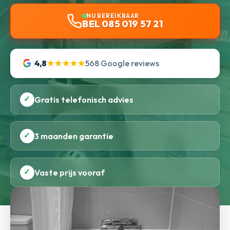
NU BEREIKBAAR
BEL 085 019 57 21
4,8
★★★★★
568 Google reviews
✓
Gratis telefonisch advies
✓
3 maanden garantie
✓
Vaste prijs vooraf