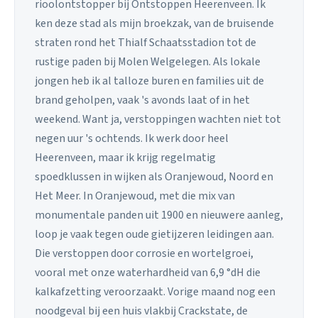
rioolontstopper bij Ontstoppen Heerenveen. Ik
ken deze stad als mijn broekzak, van de bruisende
straten rond het Thialf Schaatsstadion tot de
rustige paden bij Molen Welgelegen. Als lokale
jongen heb ik al talloze buren en families uit de
brand geholpen, vaak 's avonds laat of in het
weekend. Want ja, verstoppingen wachten niet tot
negen uur 's ochtends. Ik werk door heel
Heerenveen, maar ik krijg regelmatig
spoedklussen in wijken als Oranjewoud, Noord en
Het Meer. In Oranjewoud, met die mix van
monumentale panden uit 1900 en nieuwere aanleg,
loop je vaak tegen oude gietijzeren leidingen aan.
Die verstoppen door corrosie en wortelgroei,
vooral met onze waterhardheid van 6,9 °dH die
kalkafzetting veroorzaakt. Vorige maand nog een
noodgeval bij een huis vlakbij Crackstate, de