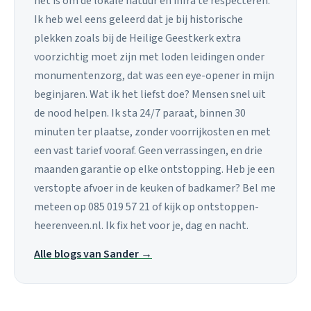
het is om de lokale natuur en infra te respecteren.
Ik heb wel eens geleerd dat je bij historische
plekken zoals bij de Heilige Geestkerk extra
voorzichtig moet zijn met loden leidingen onder
monumentenzorg, dat was een eye-opener in mijn
beginjaren. Wat ik het liefst doe? Mensen snel uit
de nood helpen. Ik sta 24/7 paraat, binnen 30
minuten ter plaatse, zonder voorrijkosten en met
een vast tarief vooraf. Geen verrassingen, en drie
maanden garantie op elke ontstopping. Heb je een
verstopte afvoer in de keuken of badkamer? Bel me
meteen op 085 019 57 21 of kijk op ontstoppen-
heerenveen.nl. Ik fix het voor je, dag en nacht.
Alle blogs van Sander →