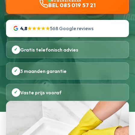
NU BEREIKBAAR
BEL 085 019 57 21
4,8
★★★★★
568 Google reviews
✓
Gratis telefonisch advies
✓
3 maanden garantie
✓
Vaste prijs vooraf