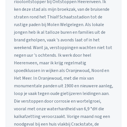
rioolontstopper bij Ontstoppen Heerenveen. Ik
ken deze stad als mijn broekzak, van de bruisende
straten rond het Thialf Schaatsstadion tot de
rustige paden bij Molen Welgelegen. Als lokale
jongen heb ik al talloze buren en families uit de
brand geholpen, vaak 's avonds laat of in het
weekend. Want ja, verstoppingen wachten niet tot
negen uur 's ochtends. Ik werk door heel
Heerenveen, maar ik krijg regelmatig
spoedklussen in wijken als Oranjewoud, Noord en
Het Meer. In Oranjewoud, met die mix van
monumentale panden uit 1900 en nieuwere aanleg,
loop je vaak tegen oude gietijzeren leidingen aan.
Die verstoppen door corrosie en wortelgroei,
vooral met onze waterhardheid van 6,9 °dH die
kalkafzetting veroorzaakt. Vorige maand nog een
noodgeval bij een huis vlakbij Crackstate, de