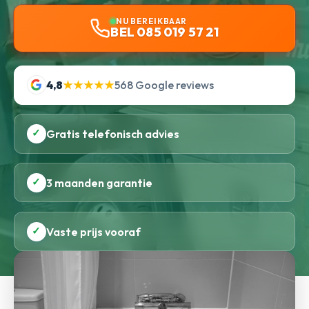
NU BEREIKBAAR
BEL 085 019 57 21
4,8
★★★★★
568 Google reviews
✓
Gratis telefonisch advies
✓
3 maanden garantie
✓
Vaste prijs vooraf