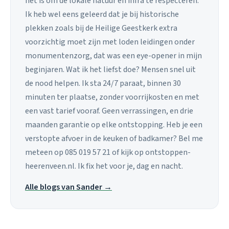
het is om de lokale natuur en infra te respecteren.
Ik heb wel eens geleerd dat je bij historische
plekken zoals bij de Heilige Geestkerk extra
voorzichtig moet zijn met loden leidingen onder
monumentenzorg, dat was een eye-opener in mijn
beginjaren. Wat ik het liefst doe? Mensen snel uit
de nood helpen. Ik sta 24/7 paraat, binnen 30
minuten ter plaatse, zonder voorrijkosten en met
een vast tarief vooraf. Geen verrassingen, en drie
maanden garantie op elke ontstopping. Heb je een
verstopte afvoer in de keuken of badkamer? Bel me
meteen op 085 019 57 21 of kijk op ontstoppen-
heerenveen.nl. Ik fix het voor je, dag en nacht.
Alle blogs van Sander →